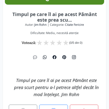
Timpul pe care îl ai pe acest Pământ
este prea scu...
Autor:
Jim Rohn
| Categorie:
Citate Fericire
Dificultate: Mediu, necesită atenție
★
★
★
★
★
Votează:
(
0
/5 din
0
)
Timpul pe care îl ai pe acest Pământ este
prea scurt pentru a-l petrece altfel decât în
mod înţelept. Jim Rohn