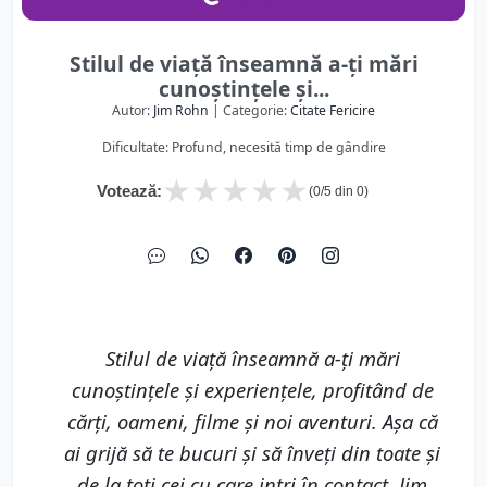
Stilul de viaţă înseamnă a-ţi mări
cunoştinţele şi...
Autor:
Jim Rohn
| Categorie:
Citate Fericire
Dificultate: Profund, necesită timp de gândire
★
★
★
★
★
Votează:
(
0
/5 din
0
)
Stilul de viaţă înseamnă a-ţi mări
cunoştinţele şi experienţele, profitând de
cărţi, oameni, filme şi noi aventuri. Aşa că
ai grijă să te bucuri şi să înveţi din toate şi
de la toţi cei cu care intri în contact. Jim