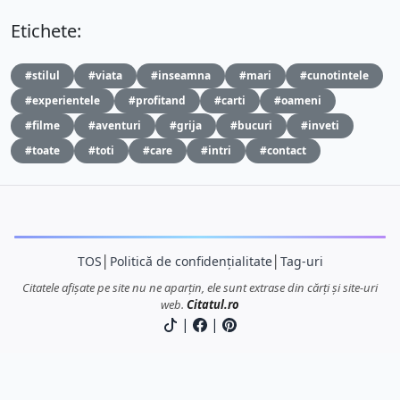
Etichete:
#stilul
#viata
#inseamna
#mari
#cunotintele
#experientele
#profitand
#carti
#oameni
#filme
#aventuri
#grija
#bucuri
#inveti
#toate
#toti
#care
#intri
#contact
TOS
│
Politică de confidențialitate
│
Tag-uri
Citatele afișate pe site nu ne aparțin, ele sunt extrase din cărți și site-uri
web.
Citatul.ro
|
|