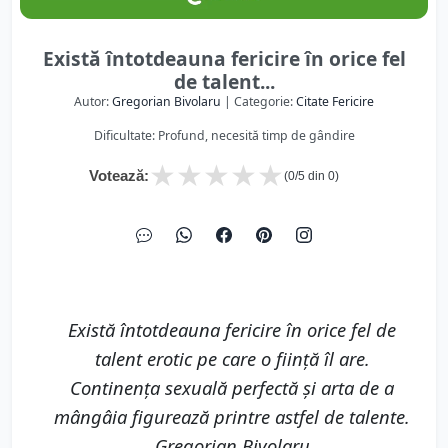
Există întotdeauna fericire în orice fel
de talent...
Autor:
Gregorian Bivolaru
| Categorie:
Citate Fericire
Dificultate: Profund, necesită timp de gândire
★
★
★
★
★
Votează:
(
0
/5 din
0
)
Există întotdeauna fericire în orice fel de
talent erotic pe care o fiinţă îl are.
Continenţa sexuală perfectă şi arta de a
mângâia figurează printre astfel de talente.
Gregorian Bivolaru