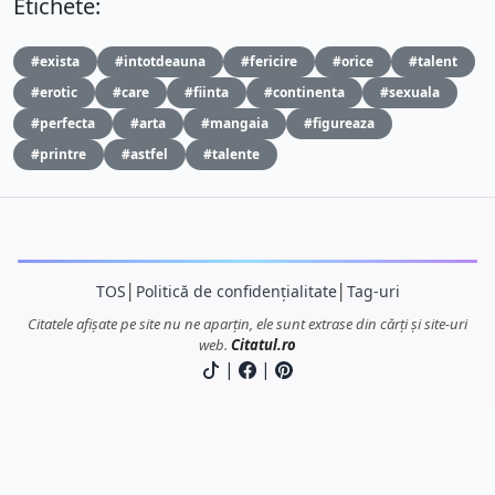
Etichete:
#exista
#intotdeauna
#fericire
#orice
#talent
#erotic
#care
#fiinta
#continenta
#sexuala
#perfecta
#arta
#mangaia
#figureaza
#printre
#astfel
#talente
TOS
│
Politică de confidențialitate
│
Tag-uri
Citatele afișate pe site nu ne aparțin, ele sunt extrase din cărți și site-uri
web.
Citatul.ro
|
|