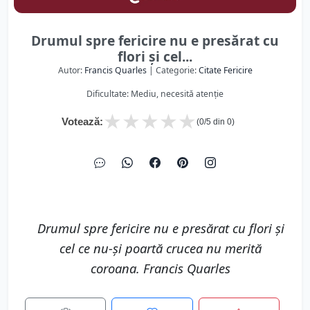
Drumul spre fericire nu e presărat cu
flori şi cel...
Autor:
Francis Quarles
| Categorie:
Citate Fericire
Dificultate: Mediu, necesită atenție
★
★
★
★
★
Votează:
(
0
/5 din
0
)
Drumul spre fericire nu e presărat cu flori şi
cel ce nu-şi poartă crucea nu merită
coroana. Francis Quarles