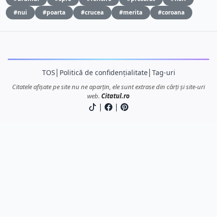
#nui
#poarta
#crucea
#merita
#coroana
TOS
│
Politică de confidențialitate
│
Tag-uri
Citatele afișate pe site nu ne aparțin, ele sunt extrase din cărți și site-uri
web.
Citatul.ro
|
|