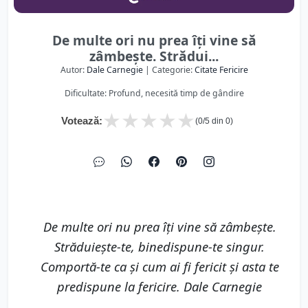
De multe ori nu prea îţi vine să
zâmbeşte. Strădui...
Autor:
Dale Carnegie
| Categorie:
Citate Fericire
Dificultate: Profund, necesită timp de gândire
★
★
★
★
★
Votează:
(
0
/5 din
0
)
De multe ori nu prea îţi vine să zâmbeşte.
Străduieşte-te, binedispune-te singur.
Comportă-te ca şi cum ai fi fericit şi asta te
predispune la fericire. Dale Carnegie