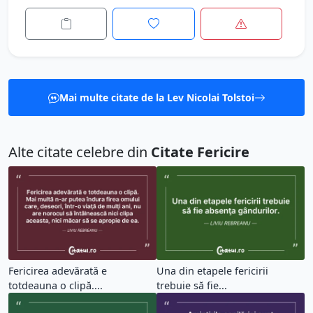
Mai multe citate de la Lev Nicolai Tolstoi
Alte citate celebre din
Citate Fericire
Fericirea adevărată e
Una din etapele fericirii
totdeauna o clipă....
trebuie să fie...