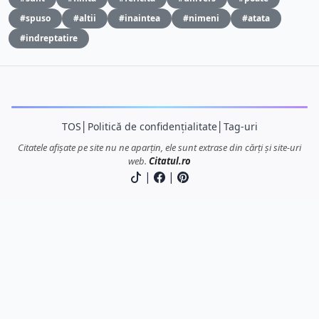
#spuso
#altii
#inaintea
#nimeni
#atata
#indreptatire
TOS
│
Politică de confidențialitate
│
Tag-uri
Citatele afișate pe site nu ne aparțin, ele sunt extrase din cărți și site-uri
web.
Citatul.ro
|
|