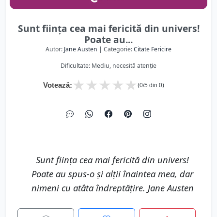
Sunt fiinţa cea mai fericită din univers!
Poate au...
Autor:
Jane Austen
| Categorie:
Citate Fericire
Dificultate: Mediu, necesită atenție
★
★
★
★
★
Votează:
(
0
/5 din
0
)
Sunt fiinţa cea mai fericită din univers!
Poate au spus-o şi alţii înaintea mea, dar
nimeni cu atâta îndreptăţire. Jane Austen