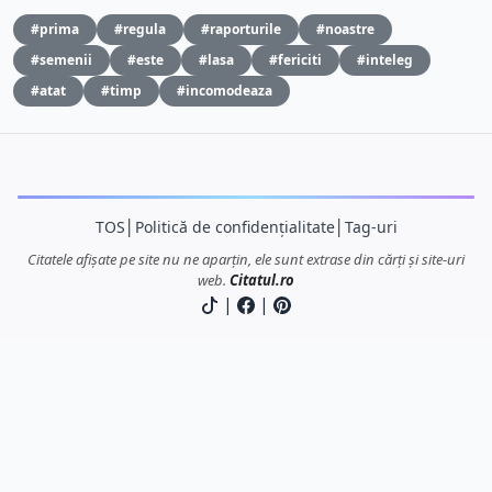
#prima
#regula
#raporturile
#noastre
#semenii
#este
#lasa
#fericiti
#inteleg
#atat
#timp
#incomodeaza
TOS
│
Politică de confidențialitate
│
Tag-uri
Citatele afișate pe site nu ne aparțin, ele sunt extrase din cărți și site-uri
web.
Citatul.ro
|
|