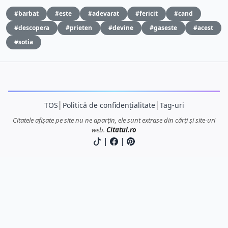
#barbat
#este
#adevarat
#fericit
#cand
#descopera
#prieten
#devine
#gaseste
#acest
#sotia
TOS
│
Politică de confidențialitate
│
Tag-uri
Citatele afișate pe site nu ne aparțin, ele sunt extrase din cărți și site-uri
web.
Citatul.ro
|
|