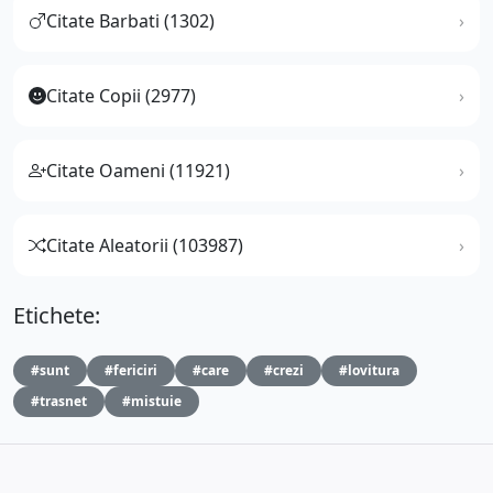
Citate Barbati (1302)
Citate Copii (2977)
Citate Oameni (11921)
Citate Aleatorii (103987)
Etichete:
#sunt
#fericiri
#care
#crezi
#lovitura
#trasnet
#mistuie