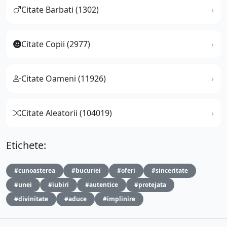
Citate Barbati (1302)
Citate Copii (2977)
Citate Oameni (11926)
Citate Aleatorii (104019)
Etichete:
#cunoasterea
#bucuriei
#oferi
#sinceritate
#unei
#iubiri
#autentice
#protejata
#divinitate
#aduce
#implinire