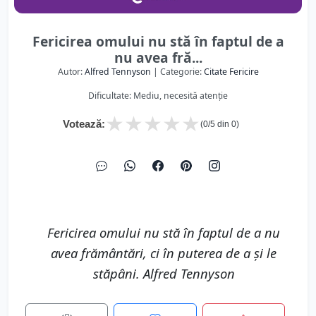
Fericirea omului nu stă în faptul de a
nu avea fră...
Autor:
Alfred Tennyson
| Categorie:
Citate Fericire
Dificultate: Mediu, necesită atenție
★
★
★
★
★
Votează:
(
0
/5 din
0
)
Fericirea omului nu stă în faptul de a nu
avea frământări, ci în puterea de a şi le
stăpâni. Alfred Tennyson