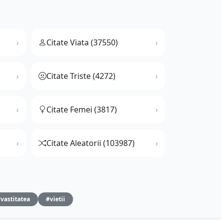
Citate Viata (37550)
Citate Triste (4272)
Citate Femei (3817)
Citate Aleatorii (103987)
vastitatea
#vietii