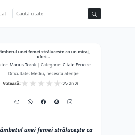
cat
âmbetul unei femei strălucește ca un miraj,
oferi...
utor:
Marius Torok
| Categorie:
Citate Fericire
Dificultate: Mediu, necesită atenție
★
★
★
★
★
Votează:
(
0
/5 din
0
)
âmbetul unei femei strălucește ca