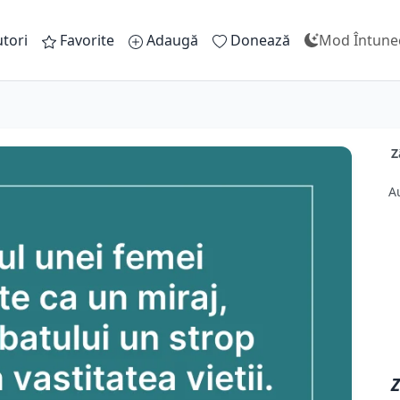
tori
Favorite
Adaugă
Donează
Mod Întune
Z
A
Z