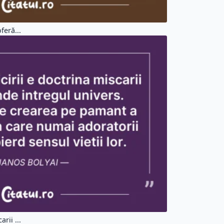
feră...
rii ...