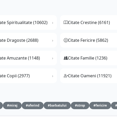
ate Spiritualitate (10602)
Citate Crestine (6161)
tate Dragoste (2688)
Citate Fericire (5862)
tate Amuzante (1148)
Citate Familie (1236)
ate Copii (2977)
Citate Oameni (11921)
#miraj
#oferind
#barbatului
#strop
#fericire
#