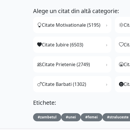
Alege un citat din altă categorie:
Citate Motivationale (5195)
Cit
Citate Iubire (6503)
Ci
Citate Prietenie (2749)
Ci
Citate Barbati (1302)
Cit
Etichete:
#zambetul
#unei
#femei
#straluceste