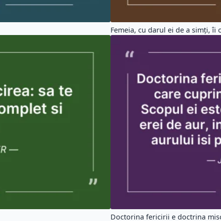
Femeia, cu darul ei de a simți, îi o
Doctorina fericirii e doctrina misca