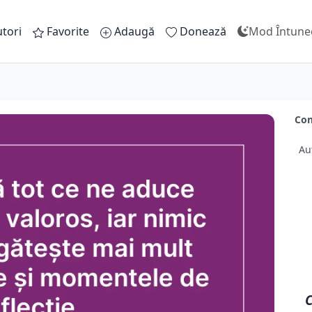
tori
Favorite
Adaugă
Donează
Mod Întune
Con
Au
C