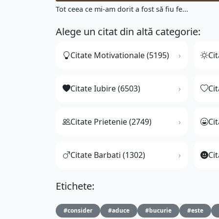
Tot ceea ce mi-am dorit a fost să fiu fe...
Alege un citat din altă categorie:
Citate Motivationale (5195)
Cit
Citate Iubire (6503)
Ci
Citate Prietenie (2749)
Ci
Citate Barbati (1302)
Cit
Etichete:
#consider
#aduce
#bucurie
#este