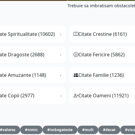
Trebuie sa imbratisam obstacolel
ate Spiritualitate (10602)
Citate Crestine (6161)
tate Dragoste (2688)
Citate Fericire (5862)
tate Amuzante (1148)
Citate Familie (1236)
ate Copii (2977)
Citate Oameni (11921)
#valoros
#nimic
#imbogateste
#mult
#decat
#visu