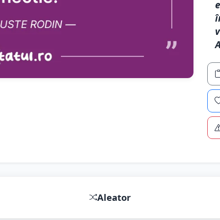
e
î
v
A
Aleator