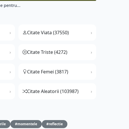
e pentru...
Citate Viata (37550)
Citate Triste (4272)
Citate Femei (3817)
Citate Aleatorii (103987)
rile
#momentele
#reflectie