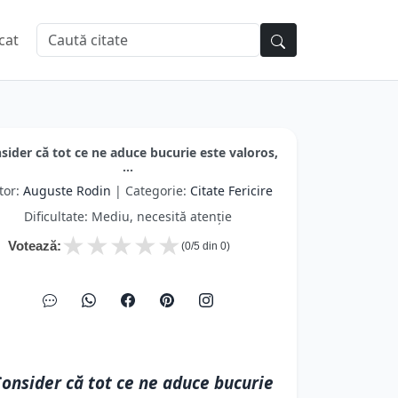
cat
sider că tot ce ne aduce bucurie este valoros,
...
tor:
Auguste Rodin
| Categorie:
Citate Fericire
Dificultate: Mediu, necesită atenție
★
★
★
★
★
Votează:
(
0
/5 din
0
)
onsider că tot ce ne aduce bucurie