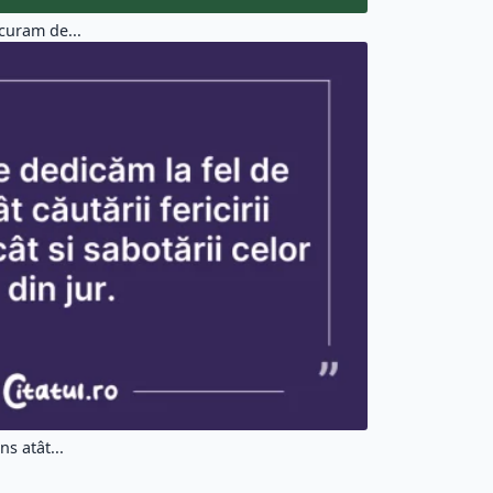
curam de...
s atât...