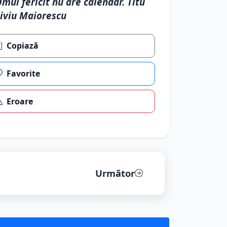
mul fericit nu are calendar. Titu
iviu Maiorescu
Copiază
Favorite
Eroare
Următor