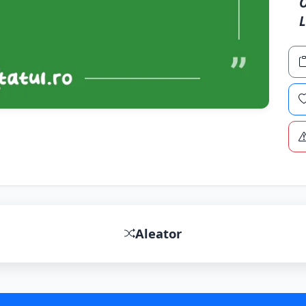
O
L
Aleator