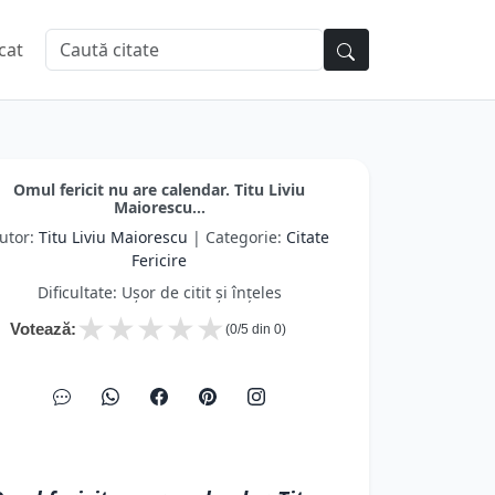
cat
Omul fericit nu are calendar. Titu Liviu
Maiorescu...
utor:
Titu Liviu Maiorescu
| Categorie:
Citate
Fericire
Dificultate: Ușor de citit și înțeles
★
★
★
★
★
Votează:
(
0
/5 din
0
)