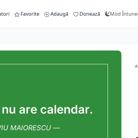
tori
Favorite
Adaugă
Donează
Mod Întune
A