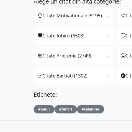
Alege un citat din altă categorie:
Citate Motivationale (5195)
Cit
Citate Iubire (6503)
Ci
Citate Prietenie (2749)
Ci
Citate Barbati (1302)
Cit
Etichete:
#omul
#fericit
#calendar