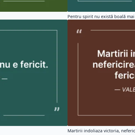
Pentru spirit nu există boală mai 
Martirii indoliaza victoria, neferic