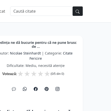
cat
edința ne dă bucurie pentru că ne pune brusc
de ...
Autor:
Nicolae Steinhardt
| Categorie:
Citate
Fericire
Dificultate: Mediu, necesită atenție
★
★
★
★
★
Votează:
(
0
/5 din
0
)