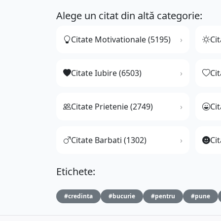
Alege un citat din altă categorie:
Citate Motivationale (5195)
Cit
Citate Iubire (6503)
Ci
Citate Prietenie (2749)
Ci
Citate Barbati (1302)
Cit
Etichete:
#credinta
#bucurie
#pentru
#pune