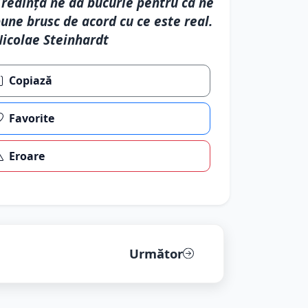
redința ne dă bucurie pentru că ne
une brusc de acord cu ce este real.
icolae Steinhardt
Copiază
Favorite
Eroare
Următor