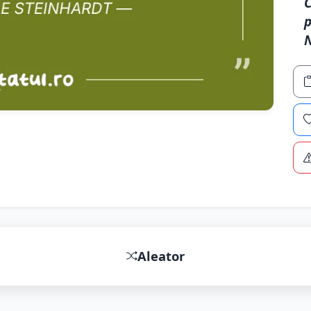
C
p
N
Aleator