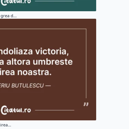
grea d...
irea...