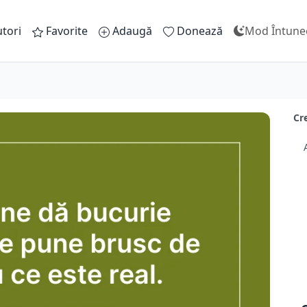
tori
Favorite
Adaugă
Donează
Mod Întune
Cr