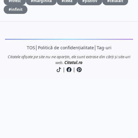
#firesc
#marginita
#ceea
#pozitiv
#celalalt
#infinit
TOS
│
Politică de confidențialitate
│
Tag-uri
Citatele afișate pe site nu ne aparțin, ele sunt extrase din cărți și site-uri
web.
Citatul.ro
|
|