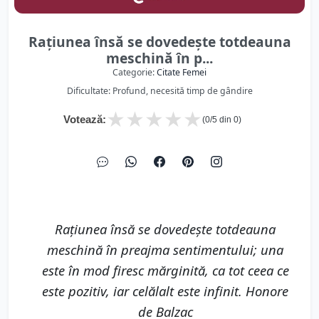
Raţiunea însă se dovedeşte totdeauna
meschină în p...
Categorie:
Citate Femei
Dificultate: Profund, necesită timp de gândire
★
★
★
★
★
Votează:
(
0
/5 din
0
)
Raţiunea însă se dovedeşte totdeauna
meschină în preajma sentimentului; una
este în mod firesc mărginită, ca tot ceea ce
este pozitiv, iar celălalt este infinit. Honore
de Balzac