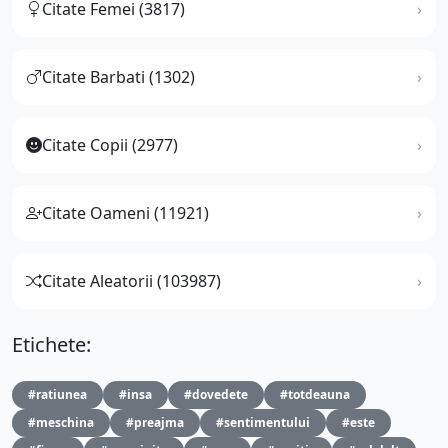
Citate Femei (3817)
Citate Barbati (1302)
Citate Copii (2977)
Citate Oameni (11921)
Citate Aleatorii (103987)
Etichete:
#ratiunea
#insa
#dovedete
#totdeauna
#meschina
#preajma
#sentimentului
#este