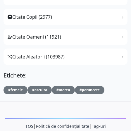
Citate Copii (2977)
Citate Oameni (11921)
Citate Aleatorii (103987)
Etichete:
#femeie
#asculta
#mereu
#poruncete
TOS
│
Politică de confidențialitate
│
Tag-uri