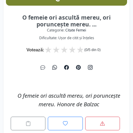
O femeie ori ascultă mereu, ori
porunceşte mereu. ...
Categorie:
Citate Femei
Dificultate: Ușor de citit și înțeles
★
★
★
★
★
Votează:
(
0
/5 din
0
)
O femeie ori ascultă mereu, ori porunceşte
mereu. Honore de Balzac