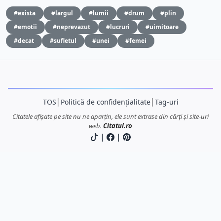
#exista
#largul
#lumii
#drum
#plin
#emotii
#neprevazut
#lucruri
#uimitoare
#decat
#sufletul
#unei
#femei
TOS
│
Politică de confidențialitate
│
Tag-uri
Citatele afișate pe site nu ne aparțin, ele sunt extrase din cărți și site-uri
web.
Citatul.ro
|
|