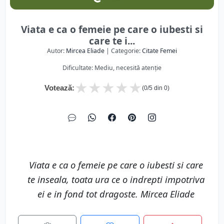
Viata e ca o femeie pe care o iubesti si
care te i...
Autor:
Mircea Eliade
| Categorie:
Citate Femei
Dificultate: Mediu, necesită atenție
★
★
★
★
★
Votează:
(
0
/5 din
0
)
Viata e ca o femeie pe care o iubesti si care
te inseala, toata ura ce o indrepti impotriva
ei e in fond tot dragoste. Mircea Eliade