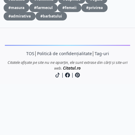
#masura
#farmecul
#femeii
#privirea
#admirativa
#barbatului
TOS
│
Politică de confidențialitate
│
Tag-uri
Citatele afișate pe site nu ne aparțin, ele sunt extrase din cărți și site-uri
web.
Citatul.ro
|
|