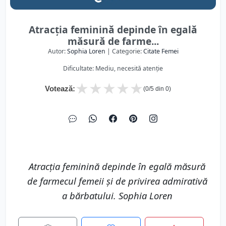
Atracția feminină depinde în egală
măsură de farme...
Autor:
Sophia Loren
| Categorie:
Citate Femei
Dificultate: Mediu, necesită atenție
★
★
★
★
★
Votează:
(
0
/5 din
0
)
Atracția feminină depinde în egală măsură
de farmecul femeii și de privirea admirativă
a bărbatului. Sophia Loren