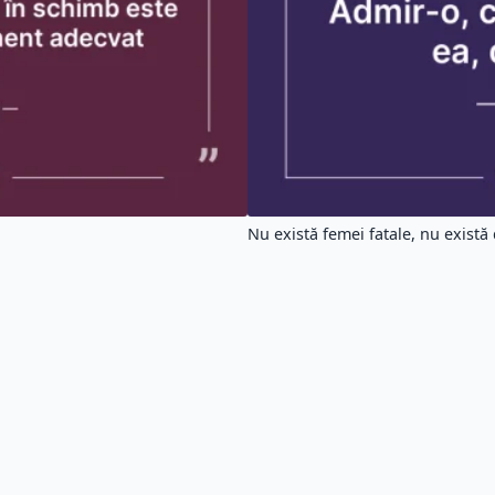
urori
#speranta
#complimentul
#ajunge
#urechile
#sunt
#primul
#rand
#femei
#abia
#apoi
#ved
TOS
│
Politică de confidențialitate
│
Tag-uri
atele afișate pe site nu ne aparțin, ele sunt extrase din cărți și site-uri web.
Citatu
|
|