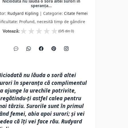
urori în speranţa că complimentul
a ajunge la urechile potrivite,
regătindu-ţi astfel calea pentru
ai târziu. Surorile sunt în primul
ând femei, abia apoi surori; şi vei
edea că îţi vei face rău. Rudyard
ipling
Copiază
Favorite
Eroare