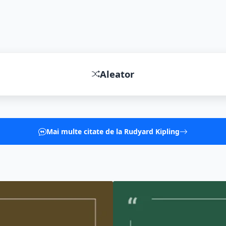
Ferește-mă, Doamne, de admirația