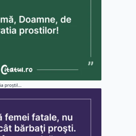
ecât ...
Citate Viata (37550)
Citate Triste (4272)
Citate Femei (3817)
Citate Aleatorii (103987)