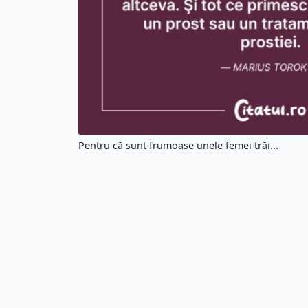
Etichete:
#niciodata
#lauda
#sora
#altei
#s
#calea
#pentru
#tarziu
#surorile
Cit