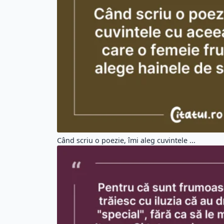
Pentru că sunt frumoase unele femei trăi...
Alege un citat din altă categorie:
Citate Motivationale (5195)
Cit
Citate Iubire (6503)
Ci
Citate Prietenie (2749)
Ci
Citate Barbati (1302)
Cit