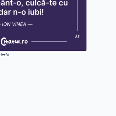
#potrivite
#pregatinduti
#astfel
ea
#face
l.ro