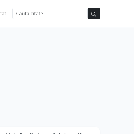
cat
Niciodată nu lăuda o soră altei surori în
speranţa...
tor:
Rudyard Kipling
| Categorie:
Citate Femei
ificultate: Profund, necesită timp de gândire
★
★
★
★
★
Votează:
(
0
/5 din
0
)
iciodată nu lăuda o soră altei