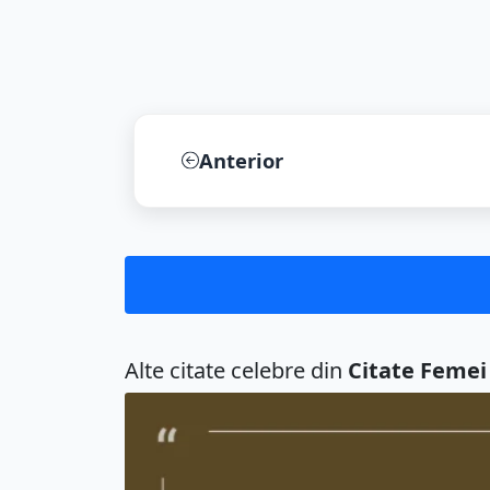
Când scriu o poezie, îmi aleg cuvintele ...