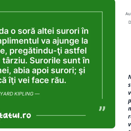
s
v
p
m
r
v
K