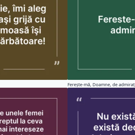
Nu există femei fatale, nu există d
ate Spiritualitate (10602)
Citate Crestine (6161)
tate Dragoste (2688)
Citate Fericire (5862)
tate Amuzante (1148)
Citate Familie (1236)
ate Copii (2977)
Citate Oameni (11921)