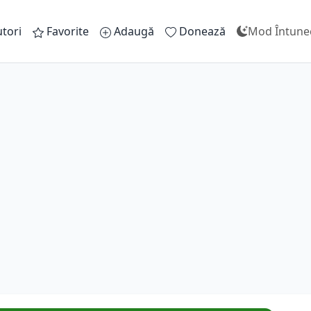
tori
Favorite
Adaugă
Donează
Mod Întune
Au
D
N