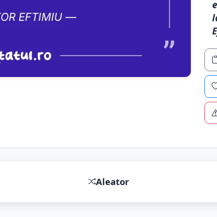
e
l
E
Aleator