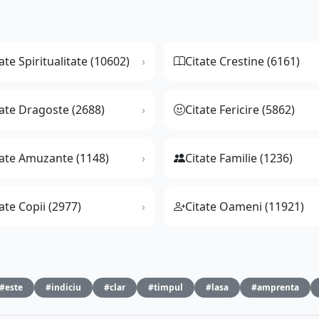
ate Spiritualitate (10602)
Citate Crestine (6161)
tate Dragoste (2688)
Citate Fericire (5862)
tate Amuzante (1148)
Citate Familie (1236)
ate Copii (2977)
Citate Oameni (11921)
#este
#indiciu
#clar
#timpul
#lasa
#amprenta