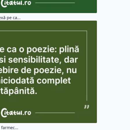
xă pe ca...
 farmec...