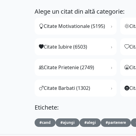
Alege un citat din altă categorie:
Citate Motivationale (5195)
Cit
Citate Iubire (6503)
Ci
Citate Prietenie (2749)
Ci
Citate Barbati (1302)
Cit
Etichete:
#cand
#ajungi
#alegi
#partenere