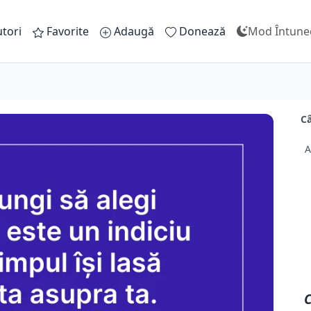
tori
Favorite
Adaugă
Donează
Mod Întune
Câ
A
C