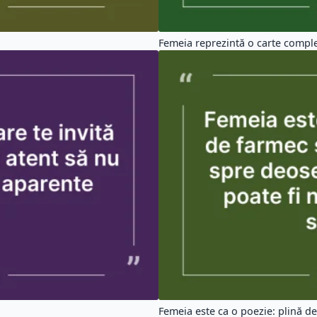
Femeia reprezintă o carte comple
Femeia este ca o poezie: plină de