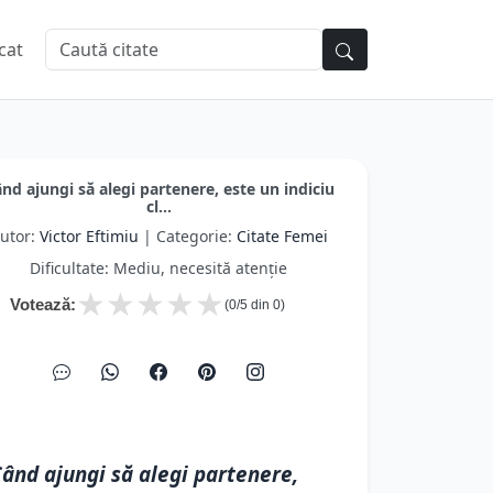
cat
nd ajungi să alegi partenere, este un indiciu
cl...
utor:
Victor Eftimiu
| Categorie:
Citate Femei
Dificultate: Mediu, necesită atenție
★
★
★
★
★
Votează:
(
0
/5 din
0
)
ând ajungi să alegi partenere,