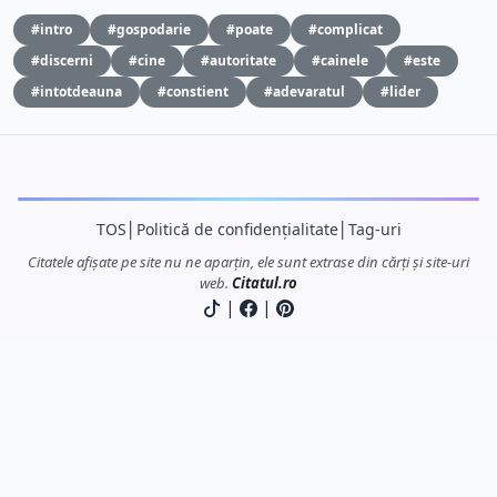
#intro
#gospodarie
#poate
#complicat
#discerni
#cine
#autoritate
#cainele
#este
#intotdeauna
#constient
#adevaratul
#lider
TOS
│
Politică de confidențialitate
│
Tag-uri
Citatele afișate pe site nu ne aparțin, ele sunt extrase din cărți și site-uri
web.
Citatul.ro
|
|