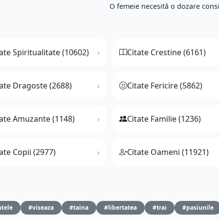
O femeie necesită o dozare consi
ate Spiritualitate (10602)
Citate Crestine (6161)
tate Dragoste (2688)
Citate Fericire (5862)
tate Amuzante (1148)
Citate Familie (1236)
ate Copii (2977)
Citate Oameni (11921)
ntele
#viseaza
#taina
#libertatea
#trai
#pasiunile