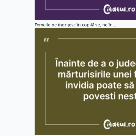
Femeile ne îngrijesc în copilărie, ne în...