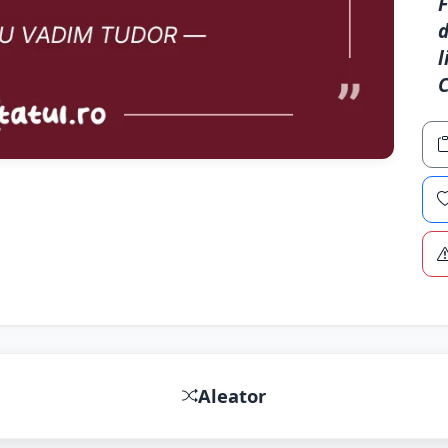
F
d
l
C
Aleator