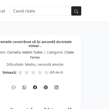
cat
Femeile constrânse să își ascundă dorințele
viseaz...
tor:
Corneliu Vadim Tudor
| Categorie:
Citate
Femei
Dificultate: Mediu, necesită atenție
★
★
★
★
★
Votează:
(
0
/5 din
0
)