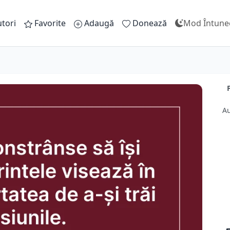
tori
Favorite
Adaugă
Donează
Mod Întune
Au