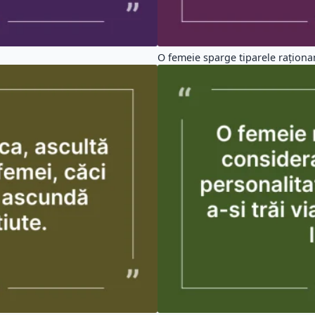
O femeie sparge tiparele raționa