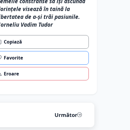
emeile constrânse să își ascundă
orințele visează în taină la
ibertatea de a-și trăi pasiunile.
orneliu Vadim Tudor
Copiază
Favorite
Eroare
Următor