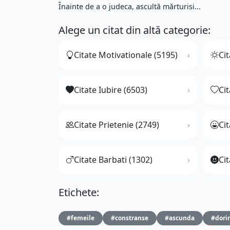
Înainte de a o judeca, ascultă mărturisi...
Alege un citat din altă categorie:
Citate Motivationale (5195)
Cit
Citate Iubire (6503)
Ci
Citate Prietenie (2749)
Ci
Citate Barbati (1302)
Cit
Etichete:
#femeile
#constranse
#ascunda
#dori