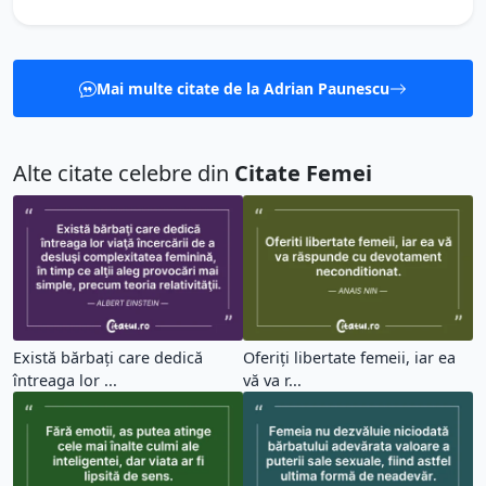
Mai multe citate de la Adrian Paunescu
Alte citate celebre din
Citate Femei
Există bărbaţi care dedică
Oferiți libertate femeii, iar ea
întreaga lor ...
vă va r...