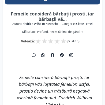
Femeile consideră bărbații proști, iar
bărbații vă...
Autor:
Friedrich Wilhelm Nietzsche
| Categorie:
Citate Femei
Dificultate: Profund, necesită timp de gândire
★
★
★
★
★
Votează:
(
0
/5 din
0
)
Femeile consideră bărbații proști, iar
bărbații văd lașitatea femeilor; astfel,
prostia devine un trăsătură negativă
asociată femininului. Friedrich Wilhelm
Nietzsche