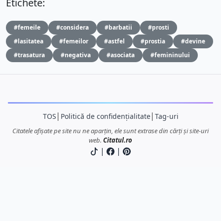
Etichete:
#femeile
#considera
#barbatii
#prosti
#lasitatea
#femeilor
#astfel
#prostia
#devine
#trasatura
#negativa
#asociata
#femininului
TOS
│
Politică de confidențialitate
│
Tag-uri
Citatele afișate pe site nu ne aparțin, ele sunt extrase din cărți și site-uri
web.
Citatul.ro
|
|