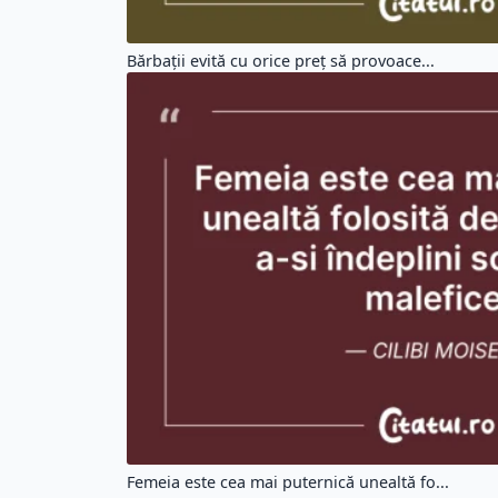
Bărbații evită cu orice preț să provoace...
Femeia este cea mai puternică unealtă fo...