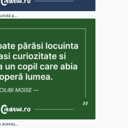
olidă p...
 aceeaș...