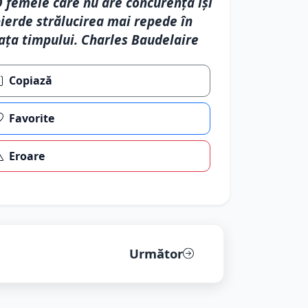
 femeie care nu are concurență își
ierde strălucirea mai repede în
ața timpului. Charles Baudelaire
Copiază
Favorite
Eroare
Următor