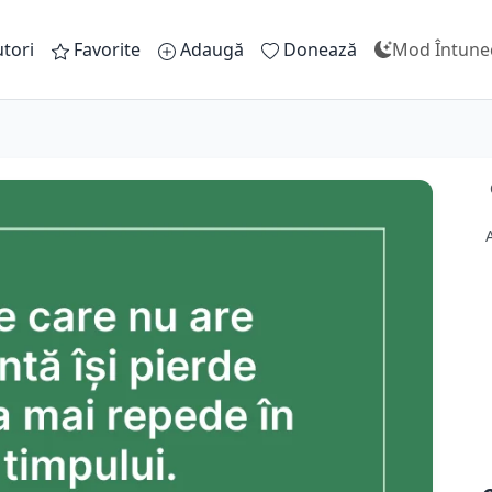
tori
Favorite
Adaugă
Donează
Mod Întune