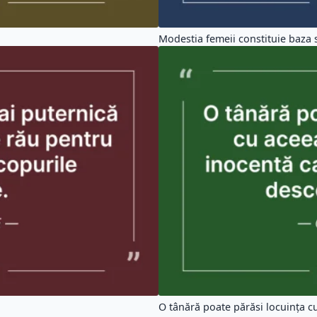
Modestia femeii constituie baza s
O tânără poate părăsi locuința cu