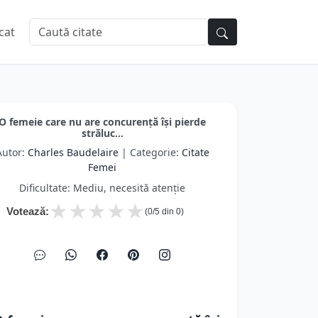
cat
O femeie care nu are concurență își pierde
străluc...
Autor:
Charles Baudelaire
| Categorie:
Citate
Femei
Dificultate: Mediu, necesită atenție
★
★
★
★
★
Votează:
(
0
/5 din
0
)