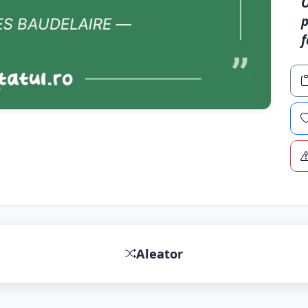
O
p
f
Aleator