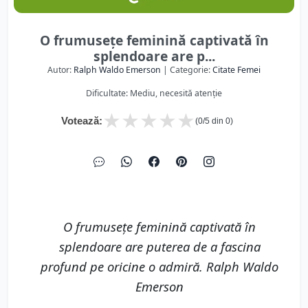
O frumusețe feminină captivată în
splendoare are p...
Autor:
Ralph Waldo Emerson
| Categorie:
Citate Femei
Dificultate: Mediu, necesită atenție
★
★
★
★
★
Votează:
(
0
/5 din
0
)
O frumusețe feminină captivată în
splendoare are puterea de a fascina
profund pe oricine o admiră. Ralph Waldo
Emerson