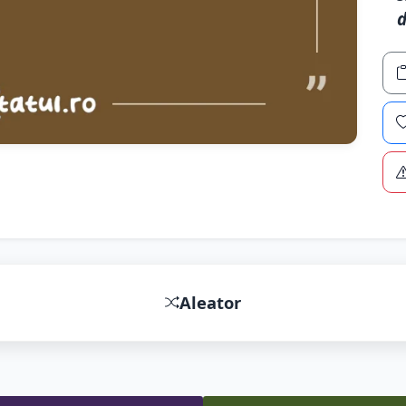
d
Aleator