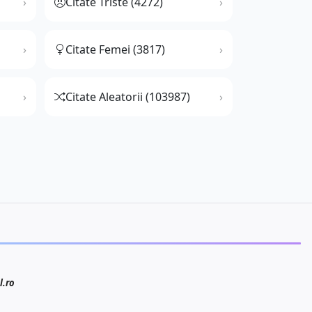
Citate Triste (4272)
Citate Femei (3817)
Citate Aleatorii (103987)
l.ro