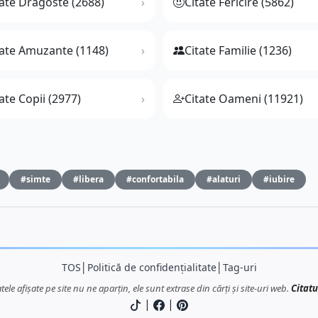
tate Dragoste (2688)
Citate Fericire (5862)
tate Amuzante (1148)
Citate Familie (1236)
ate Copii (2977)
Citate Oameni (11921)
#simte
#libera
#confortabila
#alaturi
#iubire
TOS
│
Politică de confidențialitate
│
Tag-uri
atele afișate pe site nu ne aparțin, ele sunt extrase din cărți și site-uri web.
Citatu
|
|