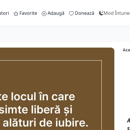
tori
Favorite
Adaugă
Donează
Mod Întune
Aca
A
s