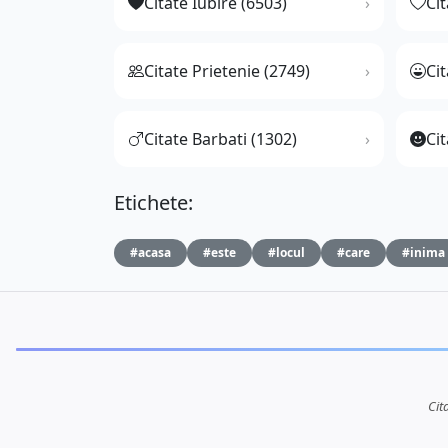
Citate Iubire (6503)
Ci
Citate Prietenie (2749)
Ci
Citate Barbati (1302)
Cit
Etichete:
#acasa
#este
#locul
#care
#inima
Cit