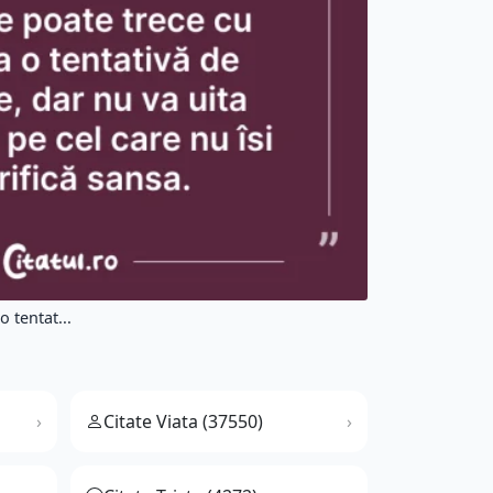
 tentat...
Citate Viata (37550)