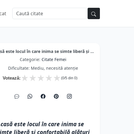
cat
să este locul în care inima se simte liberă și ...
Categorie:
Citate Femei
Dificultate: Mediu, necesită atenție
★
★
★
★
★
Votează:
(
0
/5 din
0
)
casă este locul în care inima se
imte liberă și confortabilă alături