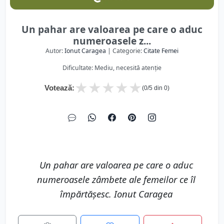
Un pahar are valoarea pe care o aduc
numeroasele z...
Autor:
Ionut Caragea
| Categorie:
Citate Femei
Dificultate: Mediu, necesită atenție
★
★
★
★
★
Votează:
(
0
/5 din
0
)
Un pahar are valoarea pe care o aduc
numeroasele zâmbete ale femeilor ce îl
împărtășesc. Ionut Caragea