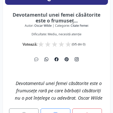
Devotamentul unei femei căsătorite
este o frumuseț...
Autor:
Oscar Wilde
| Categorie:
Citate Femei
Dificultate: Mediu, necesită atenție
★
★
★
★
★
Votează:
(
0
/5 din
0
)
Devotamentul unei femei căsătorite este o
frumusețe rară pe care bărbații căsătoriți
nu o pot înțelege cu adevărat. Oscar Wilde