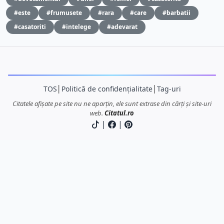
#este
#frumusete
#rara
#care
#barbatii
#casatoriti
#intelege
#adevarat
TOS
│
Politică de confidențialitate
│
Tag-uri
Citatele afișate pe site nu ne aparțin, ele sunt extrase din cărți și site-uri
web.
Citatul.ro
|
|