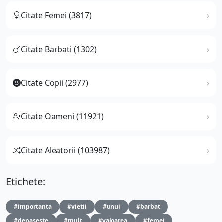
Citate Femei (3817)
Citate Barbati (1302)
Citate Copii (2977)
Citate Oameni (11921)
Citate Aleatorii (103987)
Etichete:
#importanta
#vietii
#unui
#barbat
#depaseste
#mult
#valoarea
#femei