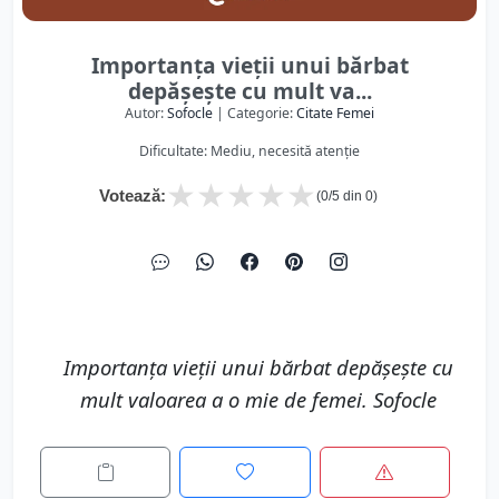
Importanța vieții unui bărbat
depășește cu mult va...
Autor:
Sofocle
| Categorie:
Citate Femei
Dificultate: Mediu, necesită atenție
★
★
★
★
★
Votează:
(
0
/5 din
0
)
Importanța vieții unui bărbat depășește cu
mult valoarea a o mie de femei. Sofocle