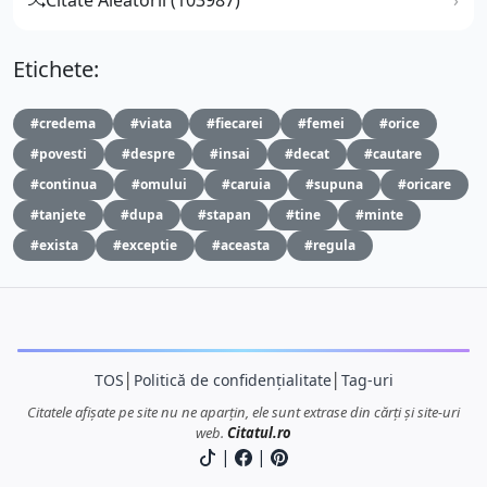
Etichete:
#credema
#viata
#fiecarei
#femei
#orice
#povesti
#despre
#insai
#decat
#cautare
#continua
#omului
#caruia
#supuna
#oricare
#tanjete
#dupa
#stapan
#tine
#minte
#exista
#exceptie
#aceasta
#regula
TOS
│
Politică de confidențialitate
│
Tag-uri
Citatele afișate pe site nu ne aparțin, ele sunt extrase din cărți și site-uri
web.
Citatul.ro
|
|