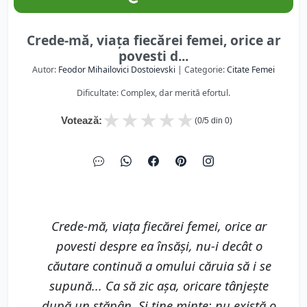
Crede-mă, viaţa fiecărei femei, orice ar
povesti d...
Autor:
Feodor Mihailovici Dostoievski
| Categorie:
Citate Femei
Dificultate: Complex, dar merită efortul.
★
★
★
★
★
Votează:
(
0
/5 din
0
)
Crede-mă, viaţa fiecărei femei, orice ar
povesti despre ea însăşi, nu-i decât o
căutare continuă a omului căruia să i se
supună... Ca să zic aşa, oricare tânjeşte
după un stăpân. Şi ţine minte: nu există o