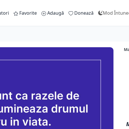
tori
Favorite
Adaugă
Donează
Mod Întune
Ma
M