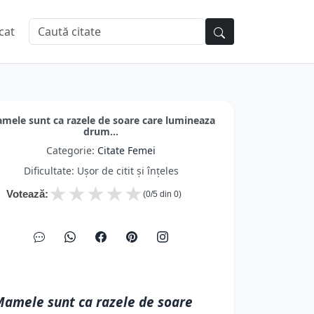
cat
mele sunt ca razele de soare care lumineaza
drum...
Categorie:
Citate Femei
Dificultate: Ușor de citit și înțeles
★
★
★
★
★
Votează:
(
0
/5 din
0
)
amele sunt ca razele de soare