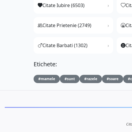
Citate Iubire (6503)
Ci
Citate Prietenie (2749)
Ci
Citate Barbati (1302)
Cit
Etichete:
#mamele
#sunt
#razele
#soare
#c
Cit