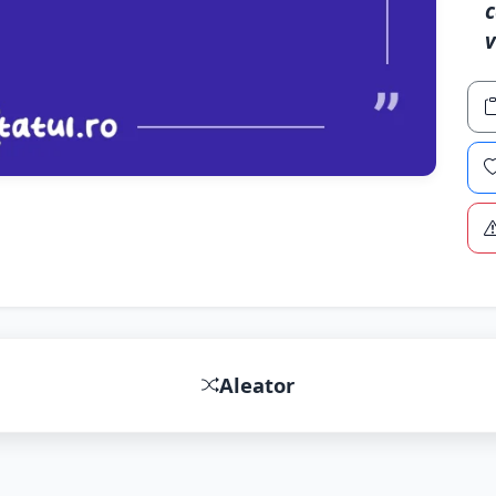
c
v
Aleator