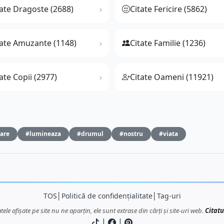
tate Dragoste (2688)
Citate Fericire (5862)
tate Amuzante (1148)
Citate Familie (1236)
ate Copii (2977)
Citate Oameni (11921)
are
#lumineaza
#drumul
#nostru
#viata
TOS
│
Politică de confidențialitate
│
Tag-uri
atele afișate pe site nu ne aparțin, ele sunt extrase din cărți și site-uri web.
Citatu
|
|