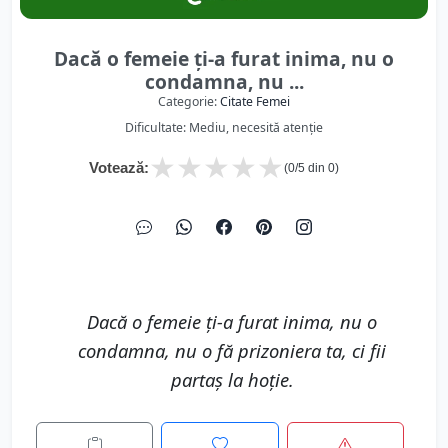
Dacă o femeie ţi-a furat inima, nu o
condamna, nu ...
Categorie:
Citate Femei
Dificultate: Mediu, necesită atenție
★
★
★
★
★
Votează:
(
0
/5 din
0
)
Dacă o femeie ţi-a furat inima, nu o
condamna, nu o fă prizoniera ta, ci fii
partaş la hoţie.