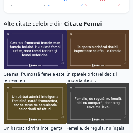
Alte citate celebre din
Citate Femei
Cea mai frumoasă femeie este
În spatele oricărei decizii
femeia feri...
importante s...
Un bărbat admiră inteligența
Femeile, de regulă, nu înşală,