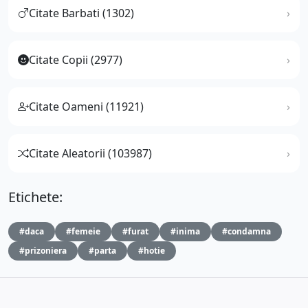
Citate Barbati (1302)
Citate Copii (2977)
Citate Oameni (11921)
Citate Aleatorii (103987)
Etichete:
#daca
#femeie
#furat
#inima
#condamna
#prizoniera
#parta
#hotie