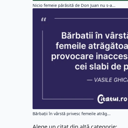
Nicio femeie părăsită de Don Juan nu s-a...
Bărbații în vârstă privesc femeile atrăg...
Alege un citat din altă categorie: