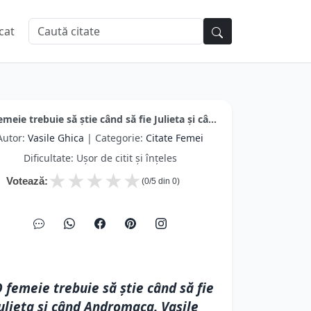
cat
emeie trebuie să ştie când să fie Julieta şi câ...
Autor:
Vasile Ghica
| Categorie:
Citate Femei
Dificultate: Ușor de citit și înțeles
★
★
★
★
★
Votează:
(
0
/5 din
0
)
 femeie trebuie să ştie când să fie
ulieta şi când Andromaca. Vasile