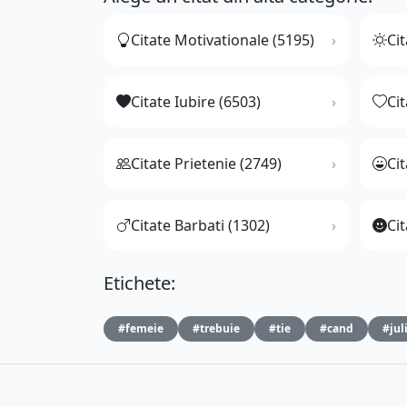
Citate Motivationale (5195)
Cit
Citate Iubire (6503)
Ci
Citate Prietenie (2749)
Ci
Citate Barbati (1302)
Cit
Etichete:
#femeie
#trebuie
#tie
#cand
#jul