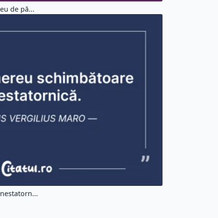
eu de pă...
nestatorn...