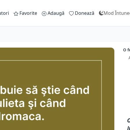
tori
Favorite
Adaugă
Donează
Mod Întune
O f
O
J