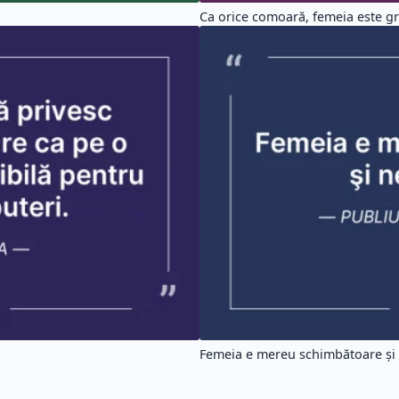
Ca orice comoară, femeia este gr
Femeia e mereu schimbătoare şi 