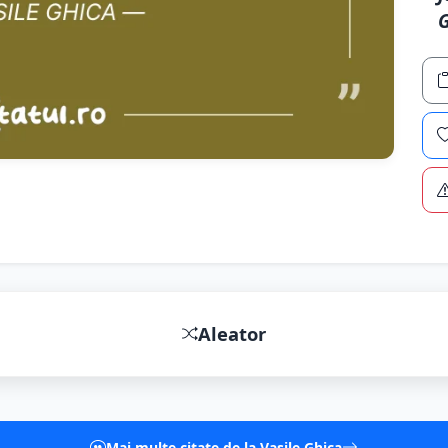
G
Aleator
Mai multe citate de la Vasile Ghica