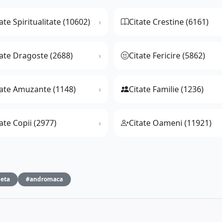
ate Spiritualitate (10602)
Citate Crestine (6161)
tate Dragoste (2688)
Citate Fericire (5862)
tate Amuzante (1148)
Citate Familie (1236)
ate Copii (2977)
Citate Oameni (11921)
ieta
#andromaca