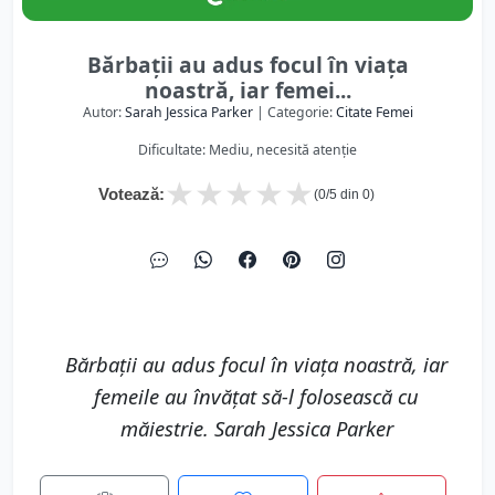
Bărbații au adus focul în viața
noastră, iar femei...
Autor:
Sarah Jessica Parker
| Categorie:
Citate Femei
Dificultate: Mediu, necesită atenție
★
★
★
★
★
Votează:
(
0
/5 din
0
)
Bărbații au adus focul în viața noastră, iar
femeile au învățat să-l folosească cu
măiestrie. Sarah Jessica Parker