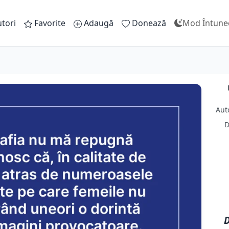
tori
Favorite
Adaugă
Donează
Mod Întune
Aut
D
D