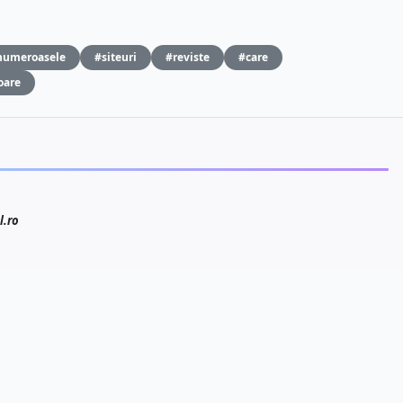
numeroasele
#siteuri
#reviste
#care
oare
l.ro