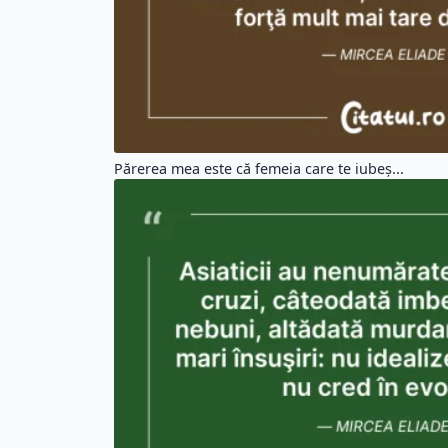
Părerea mea este că femeia care te iubeş...