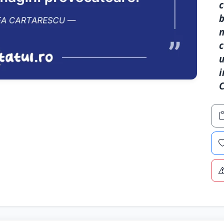
c
b
n
c
u
i
C