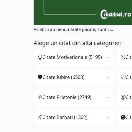
Asiaticii au nenumărate păcate; sunt c...
Alege un citat din altă categorie:
Citate Motivationale (5195)
Cit
Citate Iubire (6503)
Ci
Citate Prietenie (2749)
Ci
Citate Barbati (1302)
Cit