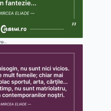
mp...