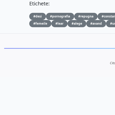
Etichete:
#desi
#pornografia
#repugna
#consta
#femeile
#lear
#alege
#avand
#u
Cit