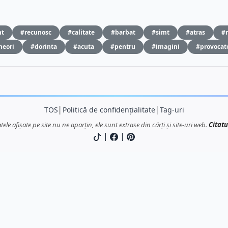
nt
#recunosc
#calitate
#barbat
#simt
#atras
#
neori
#dorinta
#acuta
#pentru
#imagini
#provocat
TOS
│
Politică de confidențialitate
│
Tag-uri
atele afișate pe site nu ne aparțin, ele sunt extrase din cărți și site-uri web.
Citatu
|
|