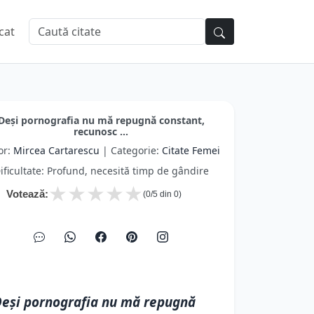
cat
Deși pornografia nu mă repugnă constant,
recunosc ...
or:
Mircea Cartarescu
| Categorie:
Citate Femei
ificultate: Profund, necesită timp de gândire
★
★
★
★
★
Votează:
(
0
/5 din
0
)
eși pornografia nu mă repugnă