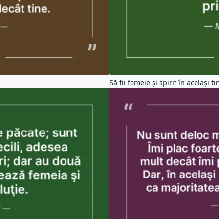
Să fii femeie şi spirit în acelaşi ti