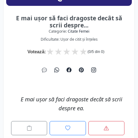
E mai uşor să faci dragoste decât să
scrii despre...
Categorie:
Citate Femei
Dificultate: Ușor de citit și înțeles
★
★
★
★
★
Votează:
(
0
/5 din
0
)
E mai uşor să faci dragoste decât să scrii
despre ea.