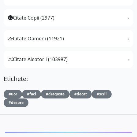
Citate Copii (2977)
Citate Oameni (11921)
Citate Aleatorii (103987)
Etichete:
#uor
#faci
#dragoste
#decat
#scrii
#despre