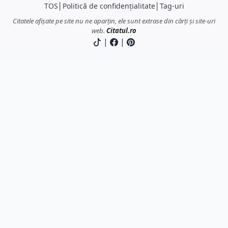
TOS
│
Politică de confidențialitate
│
Tag-uri
Citatele afișate pe site nu ne aparțin, ele sunt extrase din cărți și site-uri
web.
Citatul.ro
|
|