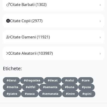
Citate Barbati (1302)
Citate Copii (2977)
Citate Oameni (11921)
Citate Aleatorii (103987)
Etichete:
#darui
#dragostea
#decat
#celui
#care
#merita
#altfel
#samanta
#buna
#pusa
#piatra
#seaca
#semanata
#intre
#spini