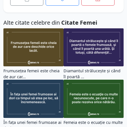
Alte citate celebre din
Citate Femei
Frumuseţea femeii este cheia
Diamantul străluceşte şi când
de aur car...
îl poartă ...
În faţa unei femei frumoase ai
Femeia este o ecuaţie cu multe