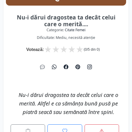
Nu-i dărui dragostea ta decât celui
care o merită....
Categorie:
Citate Femei
Dificultate: Mediu, necesită atenție
★
★
★
★
★
Votează:
(
0
/5 din
0
)
Nu-i dărui dragostea ta decât celui care o
merită. Altfel e ca sămânţa bună pusă pe
piatră seacă sau semănată între spini.