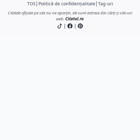
TOS
│
Politică de confidențialitate
│
Tag-uri
Citatele afișate pe site nu ne aparțin, ele sunt extrase din cărți și site-uri
web.
Citatul.ro
|
|