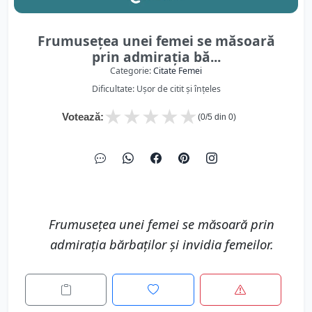
Frumuseţea unei femei se măsoară
prin admiraţia bă...
Categorie:
Citate Femei
Dificultate: Ușor de citit și înțeles
★
★
★
★
★
Votează:
(
0
/5 din
0
)
Frumuseţea unei femei se măsoară prin
admiraţia bărbaţilor şi invidia femeilor.