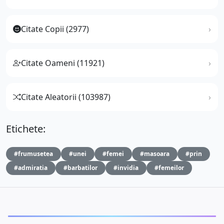
Citate Copii (2977)
Citate Oameni (11921)
Citate Aleatorii (103987)
Etichete:
#frumusetea
#unei
#femei
#masoara
#prin
#admiratia
#barbatilor
#invidia
#femeilor