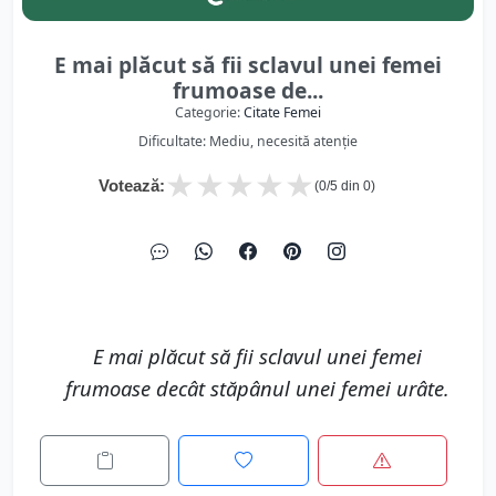
E mai plăcut să fii sclavul unei femei
frumoase de...
Categorie:
Citate Femei
Dificultate: Mediu, necesită atenție
★
★
★
★
★
Votează:
(
0
/5 din
0
)
E mai plăcut să fii sclavul unei femei
frumoase decât stăpânul unei femei urâte.