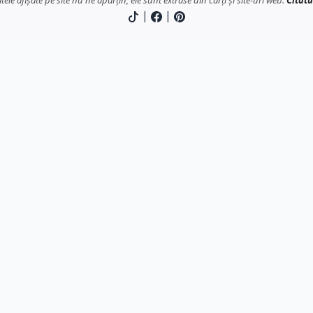
atele afișate pe site nu ne aparțin, ele sunt extrase din cărți și site-uri web.
Citatu
|
|