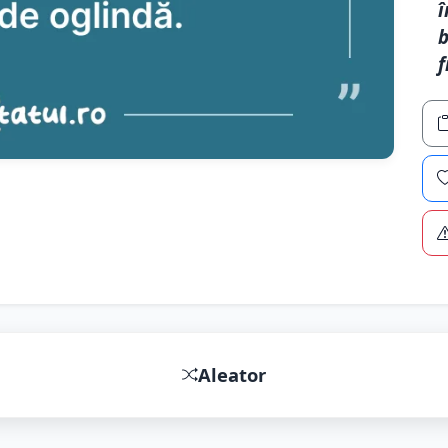
î
b
f
Aleator