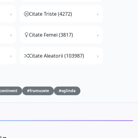
Citate Triste (4272)
Citate Femei (3817)
Citate Aleatorii (103987)
continent
#frumusete
#oglinda