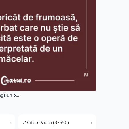
gă un b...
Citate Viata (37550)