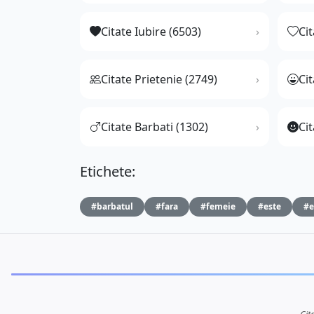
Citate Iubire (6503)
Ci
Citate Prietenie (2749)
Ci
Citate Barbati (1302)
Cit
Etichete:
#barbatul
#fara
#femeie
#este
#e