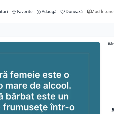
tori
Favorite
Adaugă
Donează
Mod Întune
Băr
B