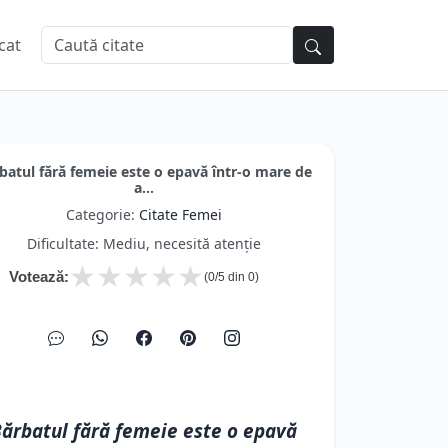
cat
batul fără femeie este o epavă într-o mare de
a...
Categorie:
Citate Femei
Dificultate: Mediu, necesită atenție
★
★
★
★
★
Votează:
(
0
/5 din
0
)
ărbatul fără femeie este o epavă