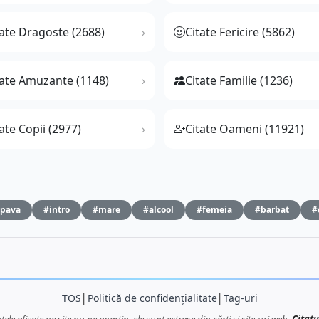
tate Dragoste (2688)
Citate Fericire (5862)
tate Amuzante (1148)
Citate Familie (1236)
ate Copii (2977)
Citate Oameni (11921)
pava
#intro
#mare
#alcool
#femeia
#barbat
#
TOS
│
Politică de confidențialitate
│
Tag-uri