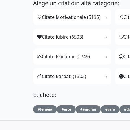
Alege un citat din altă categorie:
Citate Motivationale (5195)
Cit
Citate Iubire (6503)
Ci
Citate Prietenie (2749)
Ci
Citate Barbati (1302)
Cit
Etichete:
#femeia
#este
#enigma
#care
#d