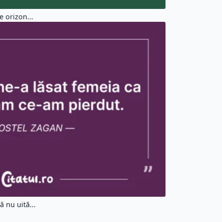
 orizon...
 nu uită...