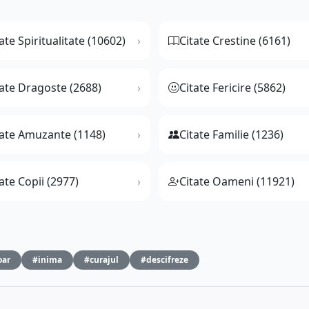
ate Spiritualitate (10602)
Citate Crestine (6161)
tate Dragoste (2688)
Citate Fericire (5862)
tate Amuzante (1148)
Citate Familie (1236)
ate Copii (2977)
Citate Oameni (11921)
oar
#inima
#curajul
#descifreze