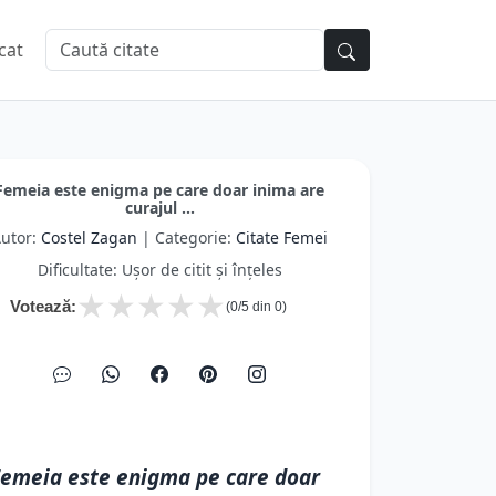
cat
Femeia este enigma pe care doar inima are
curajul ...
utor:
Costel Zagan
| Categorie:
Citate Femei
Dificultate: Ușor de citit și înțeles
★
★
★
★
★
Votează:
(
0
/5 din
0
)
emeia este enigma pe care doar