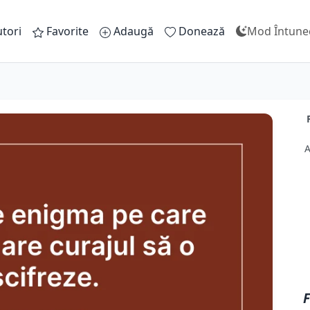
tori
Favorite
Adaugă
Donează
Mod Întune
A
F