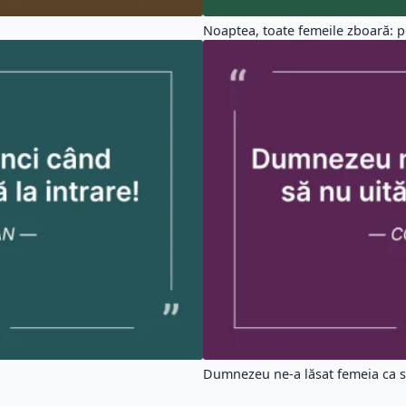
Noaptea, toate femeile zboară: pe
Dumnezeu ne-a lăsat femeia ca să