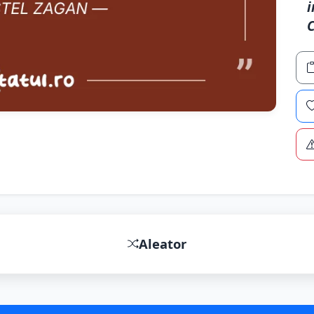
i
C
Aleator