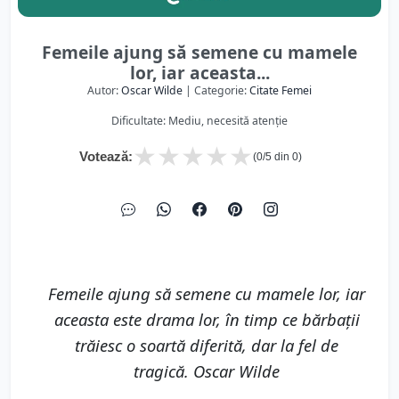
Femeile ajung să semene cu mamele
lor, iar aceasta...
Autor:
Oscar Wilde
| Categorie:
Citate Femei
Dificultate: Mediu, necesită atenție
★
★
★
★
★
Votează:
(
0
/5 din
0
)
Femeile ajung să semene cu mamele lor, iar
aceasta este drama lor, în timp ce bărbații
trăiesc o soartă diferită, dar la fel de
tragică. Oscar Wilde