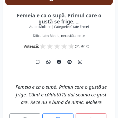
Femeia e ca o supă. Primul care o
gustă se frige. ...
Autor:
Moliere
| Categorie:
Citate Femei
Dificultate: Mediu, necesită atenție
★
★
★
★
★
Votează:
(
0
/5 din
0
)
Femeia e ca o supă. Primul care o gustă se
frige. Când e călduţă îţi dai seama ce gust
are. Rece nu e bună de nimic. Moliere