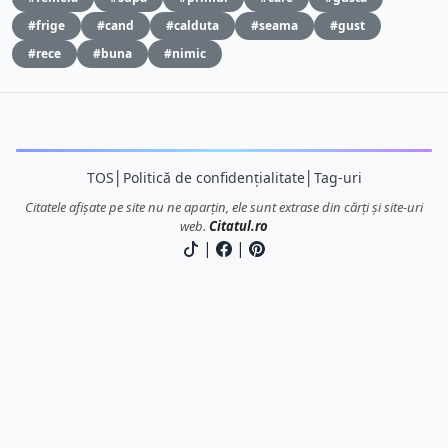
#frige
#cand
#calduta
#seama
#gust
#rece
#buna
#nimic
TOS
│
Politică de confidențialitate
│
Tag-uri
Citatele afișate pe site nu ne aparțin, ele sunt extrase din cărți și site-uri
web.
Citatul.ro
|
|