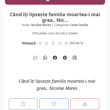
Când îți lipsește familia moartea-i mai
grea,. Nic...
Autor:
Nicolae Mares
| Categorie:
Citate Familie
Dificultate: Ușor de citit și înțeles
★
★
★
★
★
Votează:
(
0
/5 din
0
)
Când îți lipsește familia moartea-i mai
grea,. Nicolae Mares