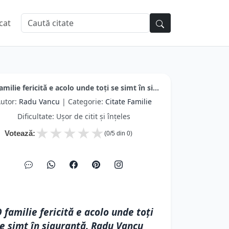
cat
amilie fericită e acolo unde toți se simt în si...
utor:
Radu Vancu
| Categorie:
Citate Familie
Dificultate: Ușor de citit și înțeles
★
★
★
★
★
Votează:
(
0
/5 din
0
)
 familie fericită e acolo unde toți
e simt în siguranță. Radu Vancu