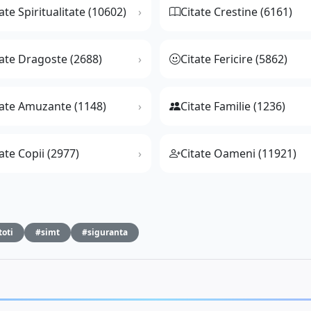
ate Spiritualitate (10602)
Citate Crestine (6161)
tate Dragoste (2688)
Citate Fericire (5862)
tate Amuzante (1148)
Citate Familie (1236)
ate Copii (2977)
Citate Oameni (11921)
toti
#simt
#siguranta