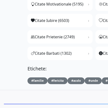
Citate Motivationale (5195)
Cit
Citate Iubire (6503)
Ci
Citate Prietenie (2749)
Ci
Citate Barbati (1302)
Cit
Etichete:
#familie
#fericita
#acolo
#unde
#