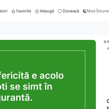
tori
Favorite
Adaugă
Donează
Mod Întune
O f
A
O
s