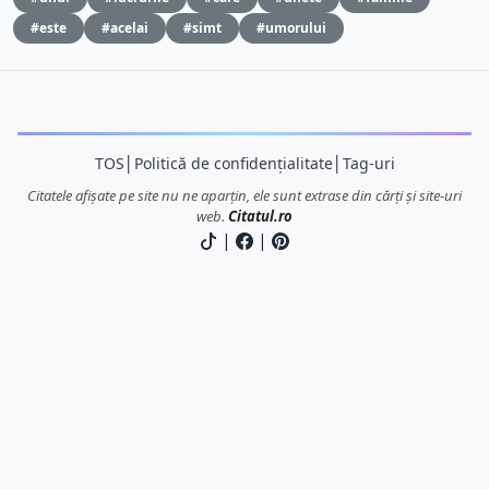
#este
#acelai
#simt
#umorului
TOS
│
Politică de confidențialitate
│
Tag-uri
Citatele afișate pe site nu ne aparțin, ele sunt extrase din cărți și site-uri
web.
Citatul.ro
|
|